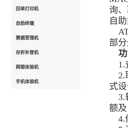
询、
回单打印机
自助
自助终端
A
票据受理机
部分外
功
存折补登机
1
网银体验机
2
手机体验机
式设
3
额及
4