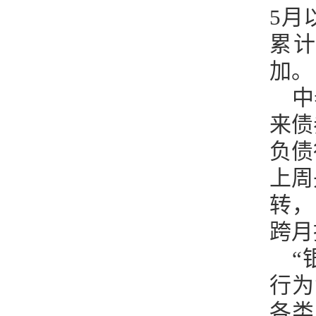
5月
累计
加。
中
来债
负债
上周
转，
跨月
“
行为
各类