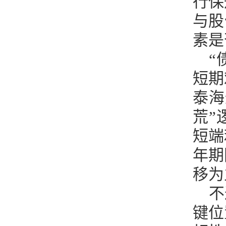
行保
与股
素是
“
短期
泰海
荒”
短端
年期
移为
不
键位