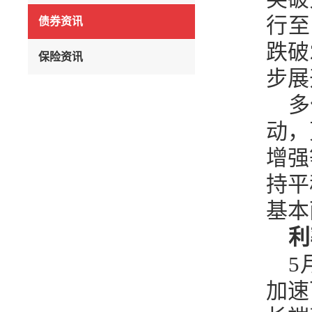
行至
债券资讯
跌破
保险资讯
步展
多
动，
增强
持平
基本
利
5
加速