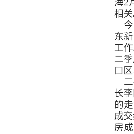
海2
相关
今
东新
工作
二季
口区
二
长李
的走
成交
房成