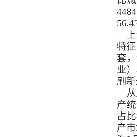
44
56.
上
特征
套，
业）
刷新
从
产统
占比
产市