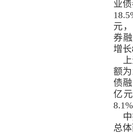
业债
18
元，
券融
增长
上
额为
债融
亿元
8.1
中
总体