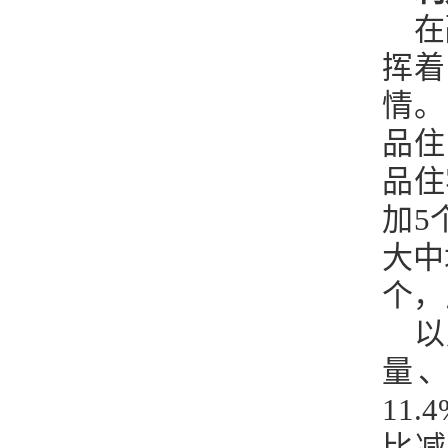
在
挥着
情。
品住
品住
加5
大中
个，
以
量、
11
比减