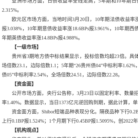
亚洲市场方面，日债收益率全线走高，5年期和10年期日债收益率
2.315%。
欧元区市场方面，当地时间3月20日，10年期法债收益率涨11.6
报3.038%，10年期意债收益率涨18.6BPs报3.961%，10年期西
年期英债收益率涨14.8BPs报4.988%。
【一级市场】
贵州省3期地方债中标结果显示，投标倍数均超23倍。具体来看
场倍数23.1，边际倍数1.1；5年期“26贵州债04”中标利率1.62%
债05”中标利率2.54%，全场倍数24.51，边际倍数22.28。
【资金面】
公开市场方面，央行公告称，3月23日以固定利率、数量
率1.40%。数据显示，当日1373亿元逆回购到期，据此计算，单
资金面方面，Shibor短端品种表现分化。隔夜品种下行0.2BP报1
上行0.1BP报1.524%；1个月期下行0.45BP报1.5095%，创20
【机构观点】