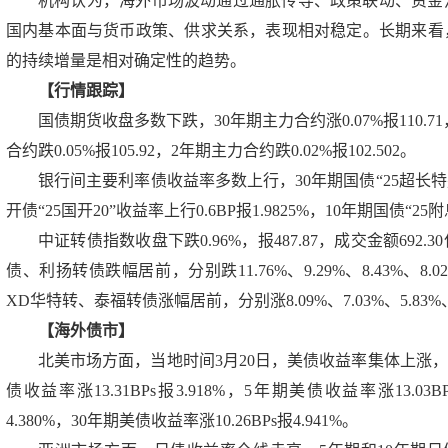
机构认为，海外市场波动通过通胀传导、政策联动、资金
国内基本面与货币政策、供求关系，表现相对稳定。长期来看
的持续增量是相对确定性的趋势。
【行情跟踪】
国债期货收盘多数下跌，30年期主力合约涨0.07%报110.71，
合约跌0.05%报105.92，2年期主力合约跌0.02%报102.502。
银行间主要利率债收益率多数上行，30年期国债“25超长特别国债
开债“25国开20”收益率上行0.6BP报1.9825%，10年期国债“25附
中证转债指数收盘下跌0.96%，报487.87，成交金额69
债、利扬转债跌幅居前，分别跌11.76%、9.29%、8.43%、8
XD华特转、泰福转债涨幅居前，分别涨8.09%、7.03%、5.83%、3
【海外债市】
北美市场方面，当地时间3月20日，美债收益率集体上涨，2年期
债收益率涨13.31BPs报3.918%，5年期美债收益率涨13.03B
4.380%，30年期美债收益率涨10.26BPs报4.941%。