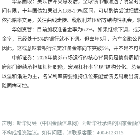
华泰固收：美以伊冲突爆发后，全球债市都遭遇了明显的
间有限，十年国债如果进入1.85-1.9%区间，可以酌情尝试
依托赔率交易，关注曲线走陡、税收利差压缩等结构性机会，
华创资管：目前加权准备金率为6.2%，如果继续下调，
金率，已经处于5%的银行就不下调。但去年5月，汽车金融公
因此，这或意味着银行法定准备金率向下突破5%，并不是不可
中邮证券：2026年债券市场运行的核心背景仍是债务周
府部门继续承担加杠杆职能，宏观杠杆率呈现“结构分化、总
以温和渐进为主，名义利率需要维持低位来配置债务周期出清
险同样可控。
声明：新华财经（中国金融信息网）为新华社承建的国家金融
不构成投资建议。如有问题，请联系客服：400-6123115