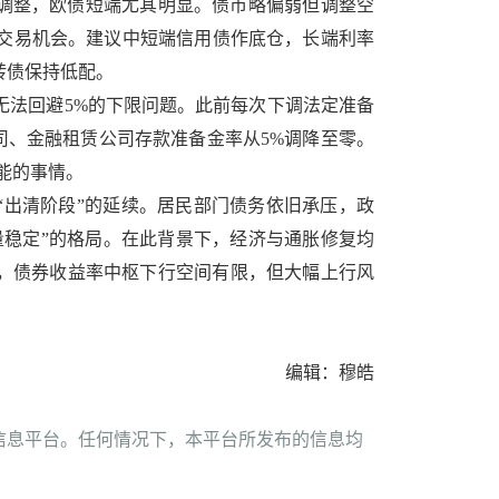
调整，欧债短端尤其明显。债市略偏弱但调整空
把握交易机会。建议中短端信用债作底仓，长端利率
转债保持低配。
或无法回避5%的下限问题。此前每次下调法定准备
司、金融租赁公司存款准备金率从5%调降至零。
能的事情。
期“出清阶段”的延续。居民部门债务依旧承压，政
量稳定”的格局。在此背景下，经济与通胀修复均
，债券收益率中枢下行空间有限，但大幅上行风
编辑：穆皓
信息平台。任何情况下，本平台所发布的信息均