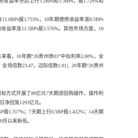
分别上行5.2BPs和5.3BPs，报1.729%和
BPs报3.753%，10年期德债收益率涨8.5BPs
债收益率涨11.5BPs报3.576%。其他市场方面，10
，10年期“26贵州债03”中标利率2.00%，全
，全场倍数23.47，边际倍数1.01；20年期“26贵州
招标方式开展了80亿元7天期逆回购操作，操作利
日净回笼1293亿元。
.317%；7天期上行0.5BP报1.422%；14天期
22年9月以来新低。