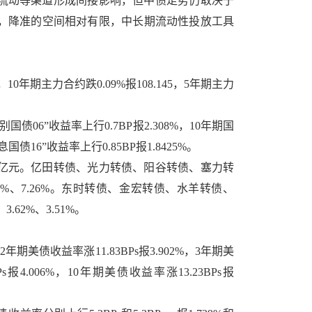
流动等渠道形成间接影响，但中债走势仍取决于
，降准的空间相对有限，中长期流动性投放工具
10年期主力合约跌0.09%报108.145，5年期主力
06”收益率上行0.7BP报2.308%，10年期国
息国债16”收益率上行0.85BP报1.8425%。
2.30亿元。亿田转债、光力转债、阳谷转债、塞力转
.02%、7.26%。东时转债、金宏转债、水羊转债、
.62%、3.51%。
美债收益率涨11.83BPs报3.902%，3年期美
Ps报4.006%，10年期美债收益率涨13.23BPs报