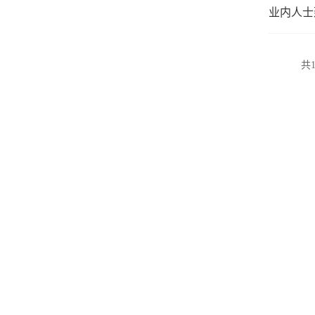
业内人士
共1