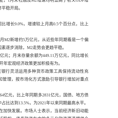
，1月末社融及M2增速均明显高于名义GDP增
济平稳开局。
同比增长9.0%，增速较上月高0.5个百分点，比上
1月M2新增约5万亿元，从近些年同期看是一个偏
素逐步消除，M2走势会更趋平稳。
2亿元；月末存量余额为449.11万亿元，同比增长
了开年宏观经济政策更加积极有为。
民银行灵活运用多种货币政策工具保持流动性充
计和管理，按市场化方式激励引导银行增加对重点
4亿元，比上年同期多2831亿元，国债、地方债
达到13.5%，为2021年以来同期最高水平。
在加快发展。市场人士表示，当前经济新旧动能