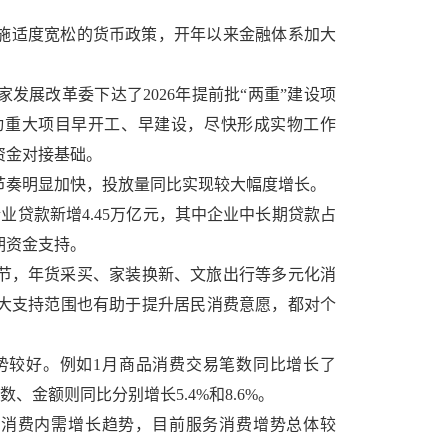
实施适度宽松的货币政策，开年以来金融体系加大
。
发展改革委下达了2026年提前批“两重”建设项
推动重大项目早开工、早建设，尽快形成实物工作
资金对接基础。
节奏明显加快，投放量同比实现较大幅度增长。
业贷款新增4.45万亿元，其中企业中长期贷款占
期资金支持。
节，年货采买、家装换新、文旅出行等多元化消
大支持范围也有助于提升居民消费意愿，都对个
势较好。例如1月商品消费交易笔数同比增长了
数、金额则同比分别增长5.4%和8.6%。
及消费内需增长趋势，目前服务消费增势总体较