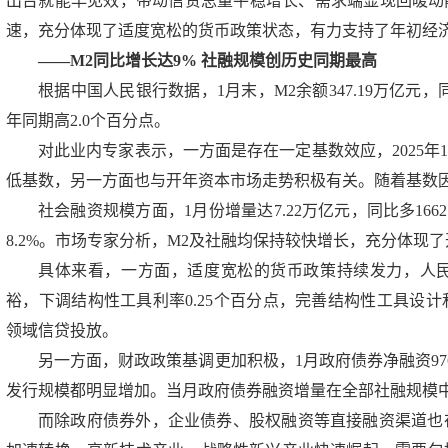
出台就能早见效，带动信贷总量平稳增长、需求端显现回暖动能
速，充分体现了适度宽松的货币政策状态，有力支持了年初经
——M2同比增长达9% 社融规模创历史同期最高
根据中国人民银行数据，1月末，M2余额347.19万亿元，
年同期高2.0个百分点。
对此业内专家表示，一方面是存在一定基数效应，2025年
低基数，另一方面也与开年资本市场走势积极有关。随着基数因
社会融资规模方面，1月份增量达7.22万亿元，同比多166
8.2%。市场专家分析，M2及社融均保持较快增长，充分体现
具体来看，一方面，适度宽松的货币政策持续发力，人
裕，下调结构性工具利率0.25个百分点，完善结构性工具设
领域信贷投放。
另一方面，财政政策基调更加积极，1月政府债券净融资976
发行规模都明显增加。当月政府债券融资增量在全部社融规模中占比
而除政府债券外，企业债券、股权融资等直接融资渠道也