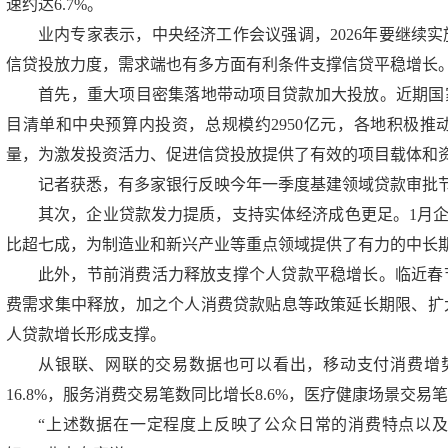
速约达6.7%。
业内专家表示，中央经济工作会议强调，2026年要继续
信贷投放力度，需求端也有多方面有利条件支撑信贷平稳增长
首先，重大项目密集落地带动项目贷款加大投放。近期国家
目清单和中央预算内投资，总规模约2950亿元，各地积极
量，为激发投资活力、促进信贷投放提供了有效的项目载体和
记者获悉，有多家银行反映今年一季度基建领域贷款审批
其次，企业贷款发力提质，支持实体经济成色更足。1月企
比超七成，为制造业和新兴产业等重点领域提供了有力的中长
此外，节前消费活力释放支撑个人贷款平稳增长。临近春
费需求集中释放，加之个人消费贷款贴息等政策延长期限、扩
人贷款增长形成支撑。
从银联、网联的交易数据也可以看出，移动支付消费增
16.8%，服务消费交易笔数同比增长8.6%，医疗健康场景交易笔
“上述数据在一定程度上反映了公众日常的消费特点以