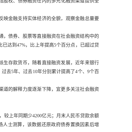
括股权、债券融资在内的多元化融资渠道提供全
反映金融支持实体经济的全貌，观察金融总量要
通，债券、股票等直接融资在社会融资结构中的
比已达到47%，比上年提高5个百分点，已超过贷
派生存款货币，随着直接融资发展，近年来银行
，过去5年、过去10年分别累计提高了4个、9个百
渠道的解释力度逐渐下降，宜更多关注社会融资
。
，较上年同期少4200亿元；月末人民币贷款余额
据市场人士测算，该数据还原政府债券置换因素后增