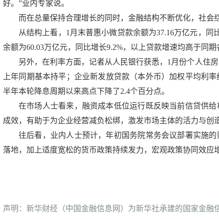
好。”业内专家说。
而在总量保持合理增长的同时，金融结构不断优化，社会
从结构上看，1月末普惠小微贷款余额为37.16万亿元，同
余额为60.03万亿元，同比增长9.2%，以上贷款增速均高于同
另外，在利率方面，记者从人民银行获悉，1月份个人住房
上年同期基本持平；企业新发放贷款（本外币）加权平均利率约3.
半年本轮降息周期以来高点下降了2.4个百分点。
在市场人士看来，融资成本低位运行既反映当前信贷供给
成效，有助于为企业经营减负松绑，激发市场主体的活力与创
往后看，业内人士预计，年初国务院常务会议部署实施的
落地，加上适度宽松的货币政策持续发力，宏观政策协同效应
声明：新华财经（中国金融信息网）为新华社承建的国家金融