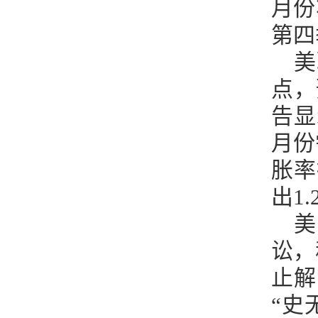
月份
第四
美
点，
告显
月份
胀率
出1.
美
讼，
止解
“史