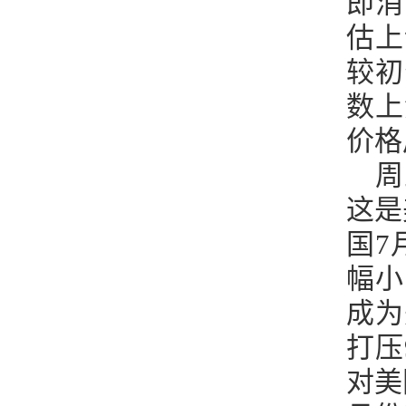
即消
估上
较初
数上
价格
周
这是
国7
幅小
成为
打压
对美