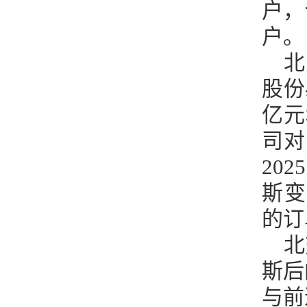
户，
户。
北
股份
亿元
司对
20
斯变
的订
北
斯后
与前