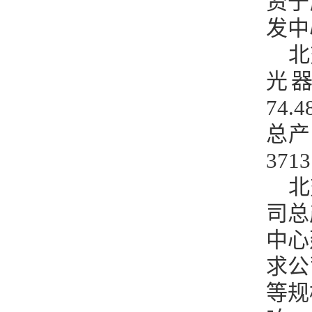
资于
发中
北
光
74
总产
371
北
司总
中心
求公
等规