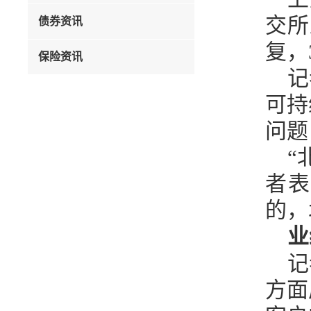
交所
债券资讯
复，
保险资讯
记
可持
问题
“
者表
的，
业
记
方面