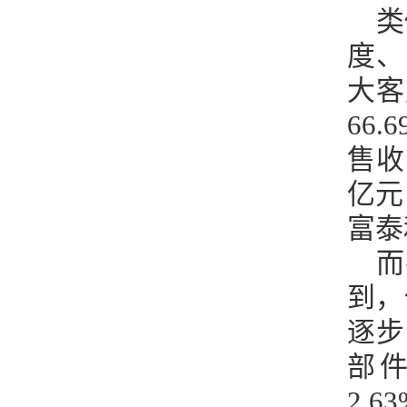
类
度、
大客
66
售收
亿元，
富泰
而
到，
逐步
部件
2.