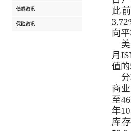
此前
债券资讯
3.
保险资讯
向平
美
月I
值的5
分
商业
至4
年1
库