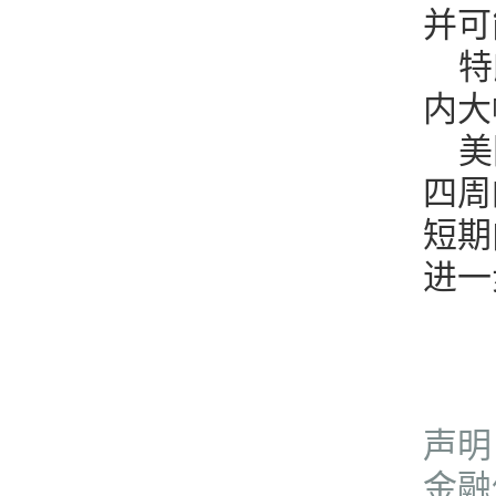
并可
特
内大
美
四周
短期
进一
声明
金融