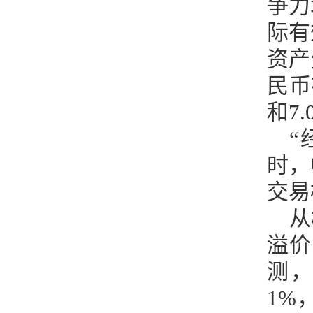
争力
际有
资产
民币
和7.
“
时，
交易
从
溢价
测
1%