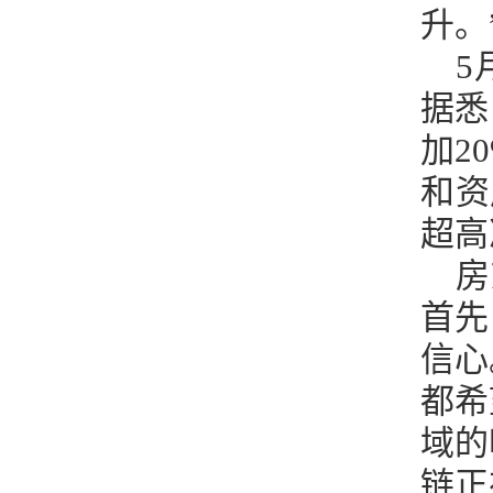
升。
5
据悉
加2
和资
超高
房
首先
信心
都希
域的
链正