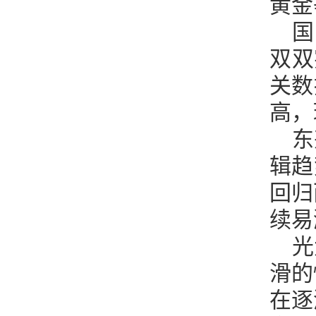
黄金
国
双双
关数
高，
东
辑趋
回归
续易
光
滑的
在逐