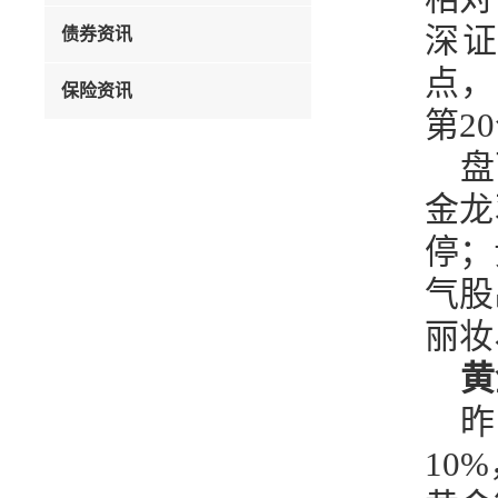
深证
债券资讯
点，
保险资讯
第2
盘
金龙
停；
气股
丽妆
黄
昨
10