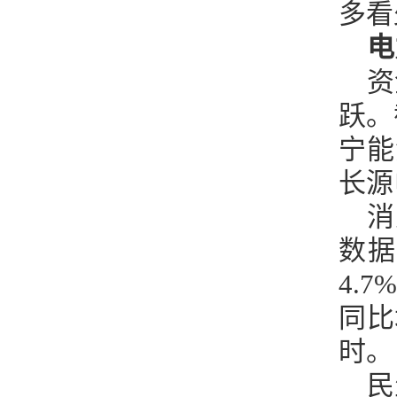
多看
电
资
跃。
宁能
长源
消
数据
4.
同比
时。
民