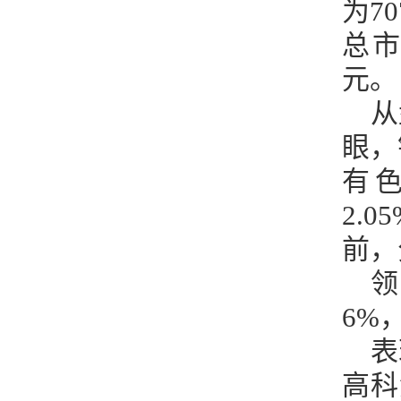
为7
总市
元。
从
眼，
有色
2.
前，分
领
6%
表
高科