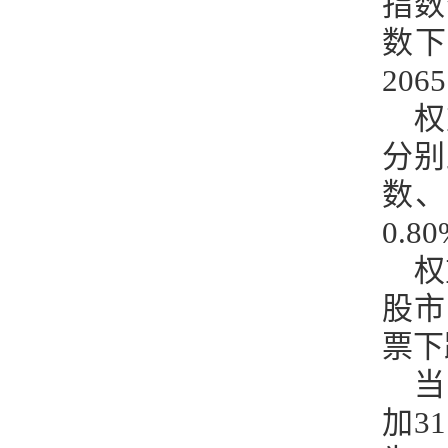
指数
数下
206
权
分别
数、
0.8
权
股市
票下
当
加3