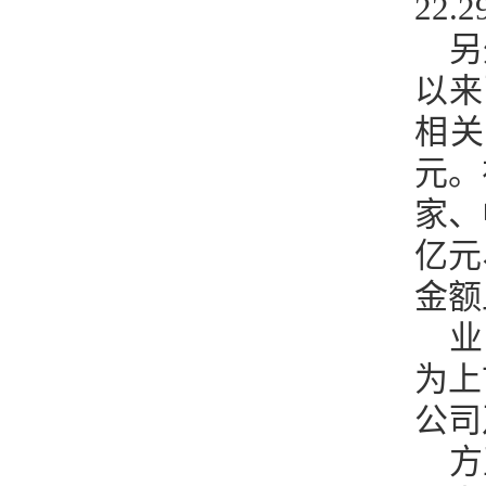
22.
另
以来
相关
元。
家、
亿元
金额
业
为上
公司
方