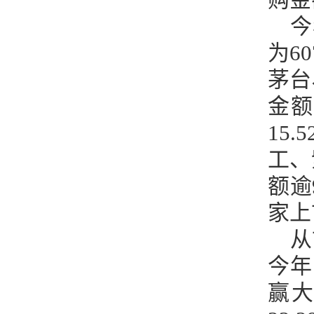
今
为6
茅台
金额
15
工、
额逾
家上
从
今年
赢