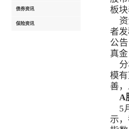
板块
债券资讯
资
保险资讯
者发
公告
真金
分
模有
善，
A
5
示，