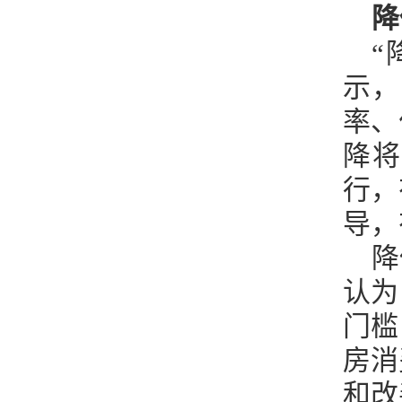
降
“
示，
率、
降将
行，
导，
降
认为
门槛
房消
和改