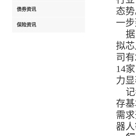
态势
债券资讯
一步
保险资讯
据
拟芯
司有
14
力显
记
存基
需求
器人