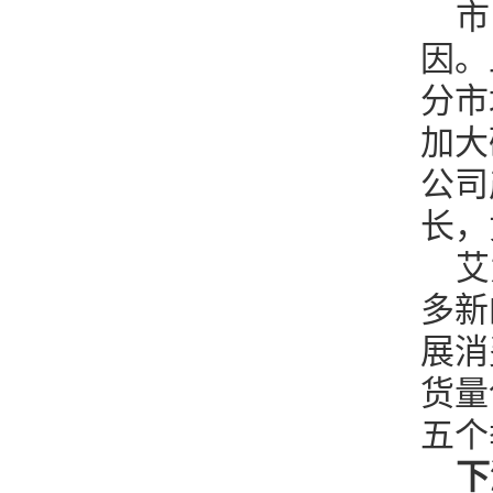
市
因。
分市
加大
公司
长，
艾
多新
展消
货量
五个
下