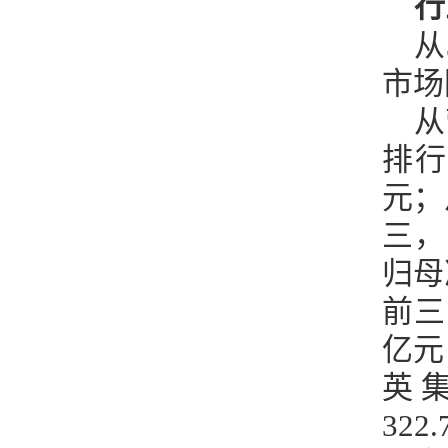
行
从
市场
从
排行
元；
三，
归母
前三
亿元
英集
322