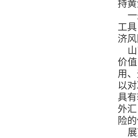
持黄
一
工具
济风
山
价值
用、
以对
具有
外汇
险的
展