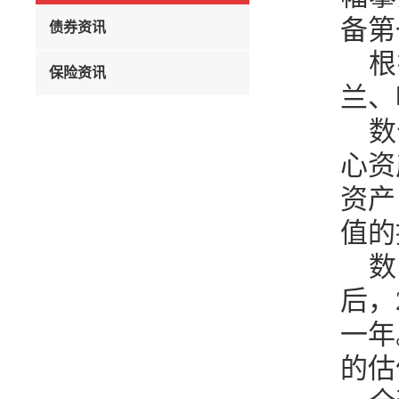
备第
债券资讯
根
保险资讯
兰、
数
心资
资产
值的
数
后，
一年
的估