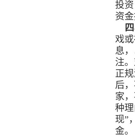
投资
资金
四
戏或
息，
注。
正规
后，
家，
种理
现”
金。