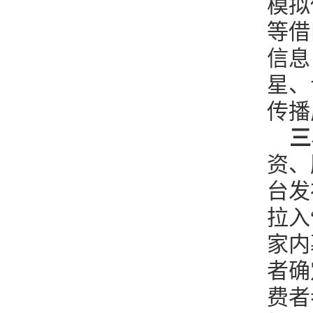
模拟
等借
信息
星、
传播
三
资、
台发
拉入
家内
者确
费者