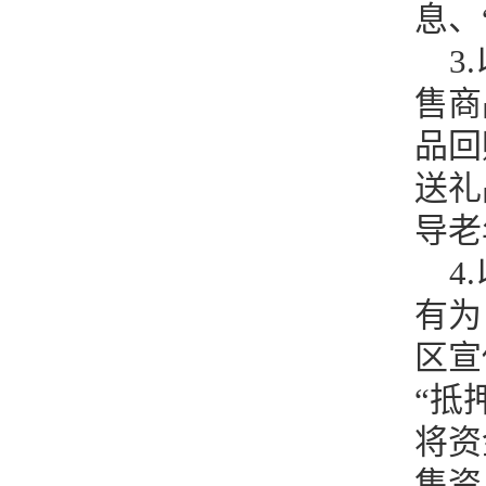
息、
3
售商
品回
送礼
导老
4
有为
区宣
“抵
将资
集资