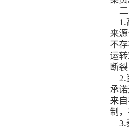
二
1
来源
不存
运转
断裂
2
承诺
来自
制，
3