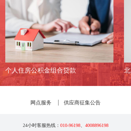
个人住房公积金组合贷款
北
网点服务
供应商征集公告
24小时客服热线：
010-96198
、
4008896198